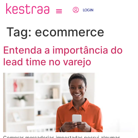
LOGIN
QUEM SOMOS
Tag:
ecommerce
Entenda a importância do
lead time no varejo
Comprar mercadorias importadas possui algumas