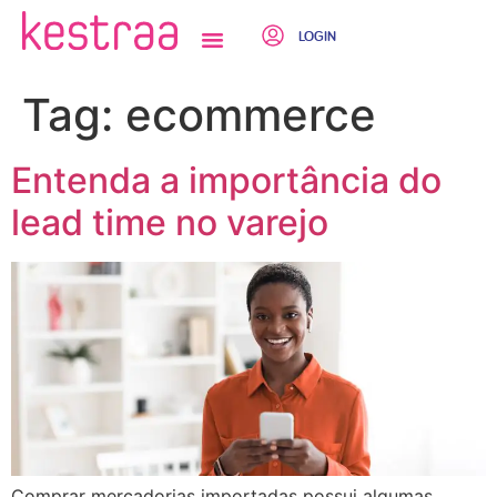
LOGIN
QUEM SOMOS
Tag:
ecommerce
Entenda a importância do
lead time no varejo
Comprar mercadorias importadas possui algumas