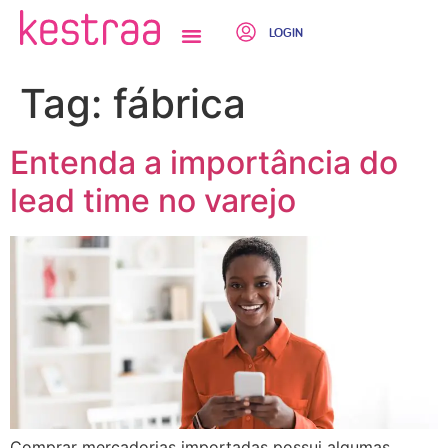
LOGIN
QUEM SOMOS
Tag:
fábrica
Entenda a importância do
lead time no varejo
Comprar mercadorias importadas possui algumas