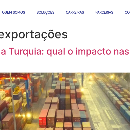
QUEM SOMOS
SOLUÇÕES
CARREIRAS
PARCERIAS
CO
 exportações
na Turquia: qual o impacto na