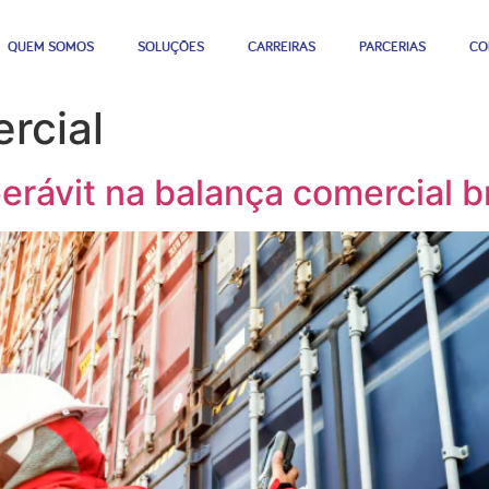
QUEM SOMOS
SOLUÇÕES
CARREIRAS
PARCERIAS
CO
rcial
ávit na balança comercial br