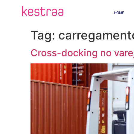
HOME
Tag:
carregament
Cross-docking no vare