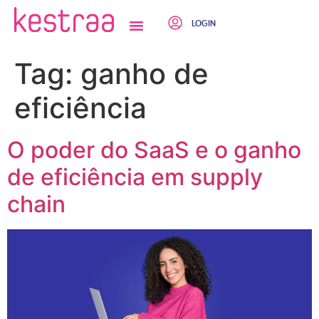
LOGIN
QUEM SOMOS
Tag:
ganho de
eficiência
O poder do SaaS e o ganho
de eficiência em supply
chain