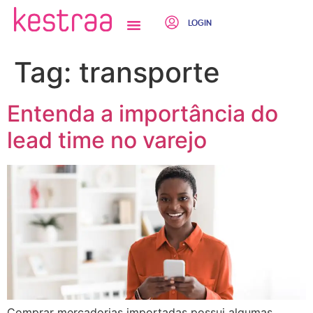
LOGIN
QUEM SOMOS
Tag:
transporte
Entenda a importância do
lead time no varejo
Comprar mercadorias importadas possui algumas